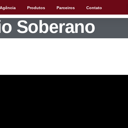
e João Ormond 
 Agência
Produtos
Parceiros
Contato
eio Soberano