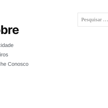
bre
cidade
iros
lhe Conosco