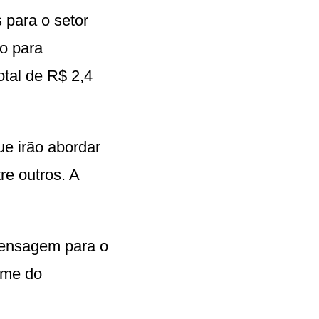
s para o setor
ão para
otal de R$ 2,4
ue irão abordar
re outros. A
 mensagem para o
ome do