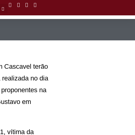
Paulo
m Cascavel terão
 realizada no dia
os proponentes na
 Gustavo em
, vítima da