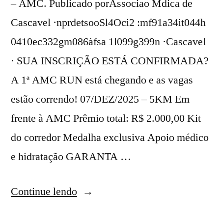
– AMC. Publicado porAssociao Mdica de
Cascavel ·nprdetsooSl4Oci2 :mf91a34it044h
0410ec332gm086àfsa 1l099g399n ·Cascavel
· SUA INSCRIÇÃO ESTÁ CONFIRMADA?
A 1ª AMC RUN está chegando e as vagas
estão correndo! 07/DEZ/2025 – 5KM Em
frente à AMC Prêmio total: R$ 2.000,00 Kit
do corredor Medalha exclusiva Apoio médico
e hidratação GARANTA …
Continue lendo