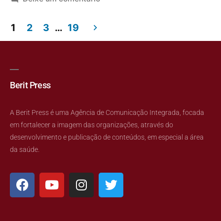
1
2
3
…
19
Berit Press
A Berit Press é uma Agência de Comunicação Integrada, focada
em fortalecer a imagem das organizações, através do
desenvolvimento e publicação de conteúdos, em especial a área
da saúde.